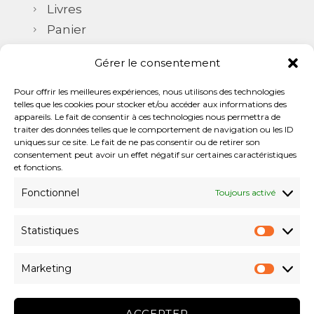
Livres
Panier
Commande
Gérer le consentement
CGV / CGU
Pour offrir les meilleures expériences, nous utilisons des technologies
telles que les cookies pour stocker et/ou accéder aux informations des
appareils. Le fait de consentir à ces technologies nous permettra de
Me contacter
traiter des données telles que le comportement de navigation ou les ID
uniques sur ce site. Le fait de ne pas consentir ou de retirer son
+33 6 25 18 71 02
consentement peut avoir un effet négatif sur certaines caractéristiques
gui.nedellec[@]gmail.com
et fonctions.
Fonctionnel
Toujours activé
Statistiques
Statis
Marketing
Marke
ACCEPTER