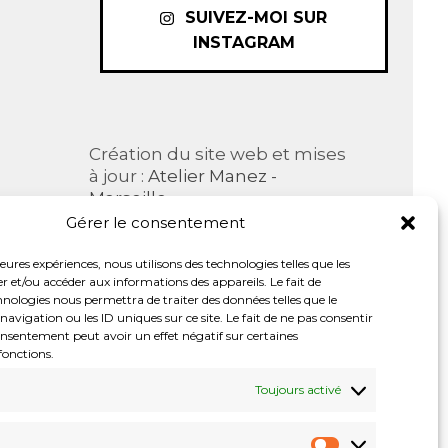
SUIVEZ-MOI SUR
INSTAGRAM
Création du site web et mises
à jour :
Atelier Manez -
Marseille
com
Gérer le consentement
©2006-2026
|
Merci à
WordPress
leures expériences, nous utilisons des technologies telles que les
r et/ou accéder aux informations des appareils. Le fait de
hnologies nous permettra de traiter des données telles que le
igation ou les ID uniques sur ce site. Le fait de ne pas consentir
onsentement peut avoir un effet négatif sur certaines
fonctions.
Toujours activé