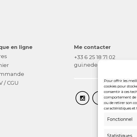
que en ligne
Me contacter
res
+33 6 25 18 71 02
gui.nedellec[@]gmail.
nier
mmande
Pour offrir les meil
V / CGU
cookies pour stocke
consentir à ces tec
comportement de nav
ou de retirer son c
caractéristiques et 
Fonctionnel
Statistiques