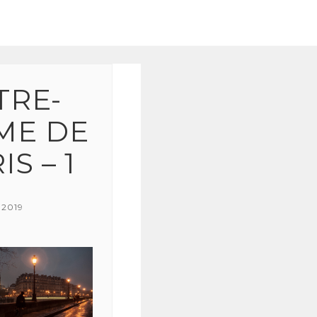
TRE-
ME DE
IS – 1
 2019