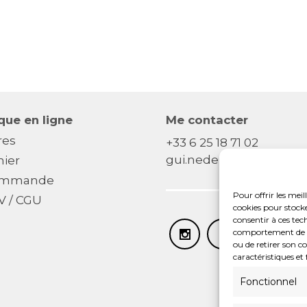
que en ligne
Me contacter
res
+33 6 25 18 71 02
gui.nedellec[@]gmail.
nier
mmande
Pour offrir les meil
V / CGU
cookies pour stocke
consentir à ces tec
comportement de nav
ou de retirer son c
caractéristiques et 
Fonctionnel