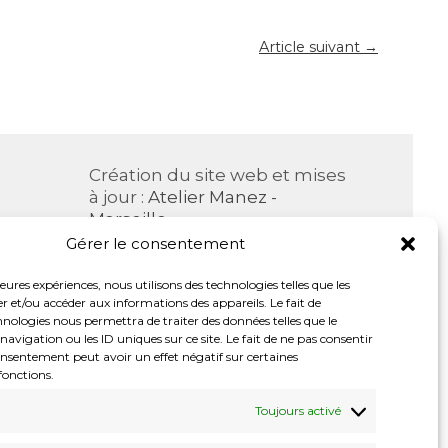
Article suivant →
Création du site web et mises
à jour :
Atelier Manez -
Marseille
com
Gérer le consentement
©2006-2026
|
Merci à
WordPress
leures expériences, nous utilisons des technologies telles que les
r et/ou accéder aux informations des appareils. Le fait de
hnologies nous permettra de traiter des données telles que le
igation ou les ID uniques sur ce site. Le fait de ne pas consentir
onsentement peut avoir un effet négatif sur certaines
fonctions.
Toujours activé